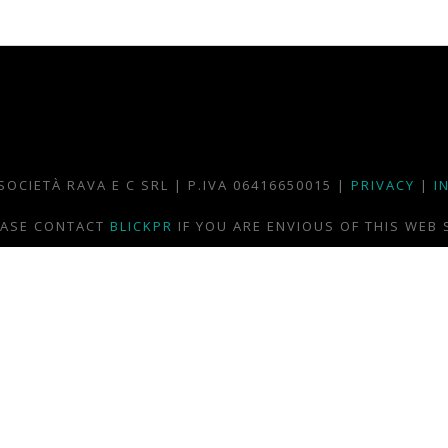
SOCIETÀ RAVA E C SRL | P.IVA 06416650015 |
PRIVACY
|
I
EASE CONTACT
BLICKPR
IF YOU ARE ENVIOUS OF THIS WEB 