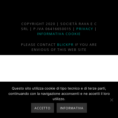
COPYRIGHT 2020 | SOCIETÀ RAVA E C
SRL | P.IVA 06416650015 |
PRIVACY
|
INFORMATIVA COOKIE
PLEASE CONTACT
BLICKPR
IF YOU ARE
ENVIOUS OF THIS WEB SITE
Questo sito utilizza cookie di tipo tecnico e di terze parti,
continuando con la navigazione acconsenti e ne accetti il loro
utilizzo.
ACCETTO
INFORMATIVA