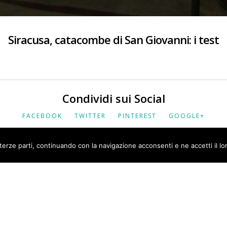
Siracusa, catacombe di San Giovanni: i test
Condividi sui Social
FACEBOOK
TWITTER
PINTEREST
GOOGLE+
 terze parti, continuando con la navigazione acconsenti e ne accetti il lor
SOCIETÀ RAVA E C SRL | P.IVA 06416650015 |
PRIVACY
|
I