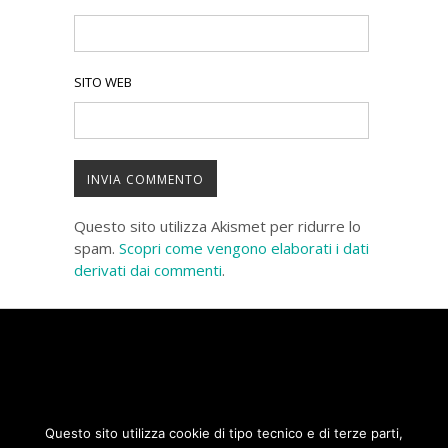
SITO WEB
Questo sito utilizza Akismet per ridurre lo
spam.
Scopri come vengono elaborati i dati
derivati dai commenti
.
COPYRIGHT 2020 | SOCIETÀ RAVA E C
Questo sito utilizza cookie di tipo tecnico e di terze parti,
SRL | P.IVA 06416650015 |
PRIVACY
|