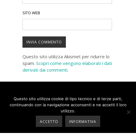
SITO WEB
Questo sito utilizza Akismet per ridurre lo
spam.
Scopri come vengono elaborati i dati
derivati dai commenti
.
Questo sito utilizza cookie di tipo tecnico e di terze parti,
continuando con la navigazione acconsenti e ne accetti il loro
utilizzo.
COPYRIGHT 2020 | SOCIETÀ RAVA E C
ACCETTO
INFORMATIVA
SRL | P.IVA 06416650015 |
PRIVACY
|
INFORMATIVA COOKIE