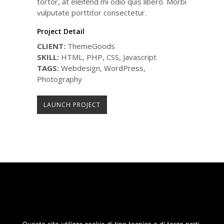
tortor, at eleifend mi odio quis libero. Morbi
vulputate porttitor consectetur.
Project Detail
CLIENT:
ThemeGoods
SKILL:
HTML, PHP, CSS, Javascript
TAGS:
Webdesign, WordPress,
Photography
LAUNCH PROJECT
COPYRIGHT 2020 | SOCIETÀ RAVA E C