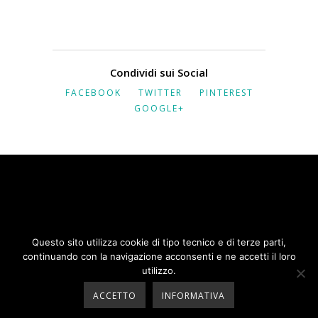
Condividi sui Social
FACEBOOK
TWITTER
PINTEREST
GOOGLE+
COPYRIGHT 2020 | SOCIETÀ RAVA E C
Questo sito utilizza cookie di tipo tecnico e di terze parti,
SRL | P.IVA 06416650015 |
PRIVACY
|
continuando con la navigazione acconsenti e ne accetti il loro
INFORMATIVA COOKIE
utilizzo.
PLEASE CONTACT
BLICKPR
IF YOU ARE
ACCETTO
INFORMATIVA
ENVIOUS OF THIS WEB SITE