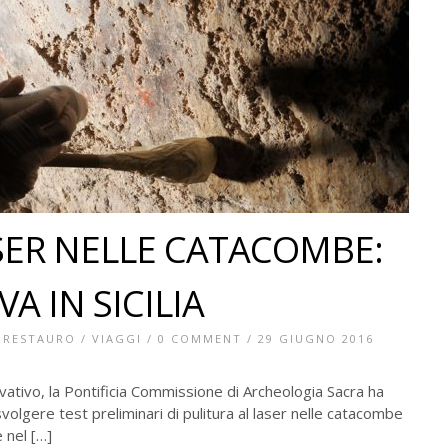
ASER NELLE CATACOMBE:
A IN SICILIA
/
RESTAURO
/
VIAGGI
/
0 COMMENT
/ 29 GIUGNO 2016
vativo, la Pontificia Commissione di Archeologia Sacra ha
volgere test preliminari di pulitura al laser nelle catacombe
 nel […]