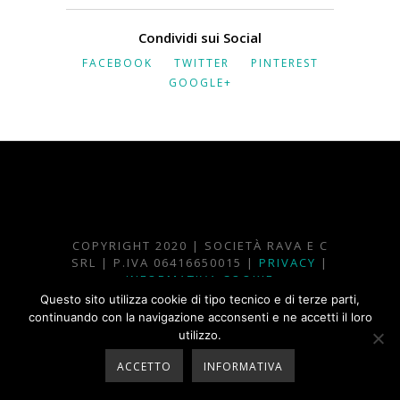
Condividi sui Social
FACEBOOK
TWITTER
PINTEREST
GOOGLE+
COPYRIGHT 2020 | SOCIETÀ RAVA E C
SRL | P.IVA 06416650015 |
PRIVACY
|
INFORMATIVA COOKIE
Questo sito utilizza cookie di tipo tecnico e di terze parti,
PLEASE CONTACT
BLICKPR
IF YOU ARE
continuando con la navigazione acconsenti e ne accetti il loro
ENVIOUS OF THIS WEB SITE
utilizzo.
ACCETTO
INFORMATIVA